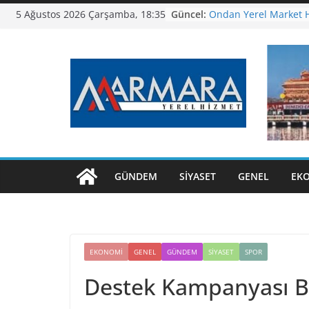
Skip
Güncel:
Ondan Yerel Market H
5 Ağustos 2026 Çarşamba, 18:35
to
BASAF’ta Kadınlar Gü
Altıeylül’de Tiyatro D
content
Bandırma Ortaokulu Y
Kavuştu
Altıeylül’den Bayram
Temizlik Seferberliği
GÜNDEM
SIYASET
GENEL
EK
EKONOMI
GENEL
GÜNDEM
SIYASET
SPOR
Destek Kampanyası Ba