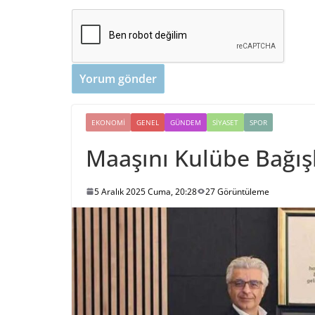
EKONOMI
GENEL
GÜNDEM
SIYASET
SPOR
Maaşını Kulübe Bağış
5 Aralık 2025 Cuma, 20:28
27 Görüntüleme