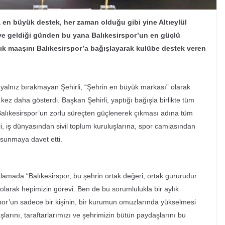
 en büyük destek, her zaman olduğu gibi yine Altıeylül
ve geldiği günden bu yana Balıkesirspor’un en güçlü
ylık maaşını Balıkesirspor’a bağışlayarak kulübe destek veren
lnız bırakmayan Şehirli, “Şehrin en büyük markası” olarak
kez daha gösterdi. Başkan Şehirli, yaptığı bağışla birlikte tüm
Balıkesirspor’un zorlu süreçten güçlenerek çıkması adına tüm
li, iş dünyasından sivil toplum kuruluşlarına, spor camiasından
ı sunmaya davet etti.
klamada “Balıkesirspor, bu şehrin ortak değeri, ortak gururudur.
 olarak hepimizin görevi. Ben de bu sorumlulukla bir aylık
r’un sadece bir kişinin, bir kurumun omuzlarında yükselmesi
larını, taraftarlarımızı ve şehrimizin bütün paydaşlarını bu