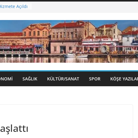
izmete Açıldı
nü Sergisi
olu Gece
eni Binasına
 Öncesi
ONOMI
SAĞLIK
KÜLTÜR/SANAT
SPOR
KÖŞE YAZILA
şlattı