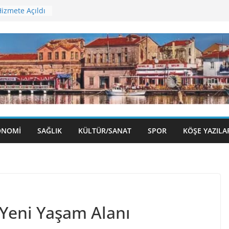
izmete Açıldı
ü Sergisi
olu Gece
eni Binasına
Öncesi
ONOMI
SAĞLIK
KÜLTÜR/SANAT
SPOR
KÖŞE YAZILA
e Yeni Yaşam Alanı