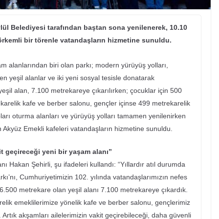
ıeylül Belediyesi tarafından baştan sona yenilenerek, 10.10
rkemli bir törenle vatandaşların hizmetine sunuldu.
am alanlarından biri olan parkı; modern yürüyüş yolları,
en yeşil alanlar ve iki yeni sosyal tesisle donatarak
yeşil alan, 7.100 metrekareye çıkarılırken; çocuklar için 500
ekarelik kafe ve berber salonu, gençler içinse 499 metrekarelik
ları oturma alanları ve yürüyüş yolları tamamen yenilenirken
 Akyüz Emekli kafeleri vatandaşların hizmetine sunuldu.
t geçireceği yeni bir yaşam alanı”
ı Hakan Şehirli, şu ifadeleri kullandı: “Yıllardır atıl durumda
arkı’nı, Cumhuriyetimizin 102. yılında vatandaşlarımızın nefes
 6.500 metrekare olan yeşil alanı 7.100 metrekareye çıkardık.
elik emeklilerimize yönelik kafe ve berber salonu, gençlerimiz
Artık akşamları ailelerimizin vakit geçirebileceği, daha güvenli