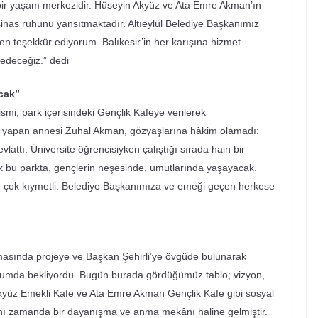
 bir yaşam merkezidir. Hüseyin Akyüz ve Ata Emre Akman’ın
rşinas ruhunu yansıtmaktadır. Altıeylül Belediye Başkanımız
n teşekkür ediyorum. Balıkesir’in her karışına hizmet
edeceğiz.” dedi
cak”
mi, park içerisindeki Gençlik Kafeye verilerek
a yapan annesi Zuhal Akman, gözyaşlarına hâkim olamadı:
vlattı. Üniversite öğrencisiyken çalıştığı sırada hain bir
ık bu parkta, gençlerin neşesinde, umutlarında yaşayacak.
in çok kıymetli. Belediye Başkanımıza ve emeği geçen herkese
şmasında projeye ve Başkan Şehirli’ye övgüde bulunarak
ıl durumda bekliyordu. Bugün burada gördüğümüz tablo; vizyon,
Akyüz Emekli Kafe ve Ata Emre Akman Gençlik Kafe gibi sosyal
 aynı zamanda bir dayanışma ve anma mekânı haline gelmiştir.