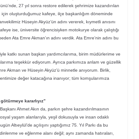
 Günü’nde, 27 yıl sonra restore edilerek şehrimize kazandırılan
iz için oluşturduğumuz kafeye, ilçe başkanlığım döneminde
nvekilimiz Hüseyin Akyüz’ün adını vererek, kıymetli anısını
afeye ise, üniversite öğrencisiyken motokurye olarak çalıştığı
ybeden Ata Emre Akman’ın adını verdik. Ata Emre’nin adını bu
yle katkı sunan başkan yardımcılarıma, birim müdürlerime ve
arıma teşekkür ediyorum. Ayrıca parkımıza anlam ve güzellik
mre Akman ve Hüseyin Akyüz’ü minnetle anıyorum. Birlik,
entimize değer katacağına inanıyor; tüm komşularımıza
 götürmeye kararlıyız”
Başkanı Ahmet Akın da, parkın şehre kazandırılmasının
sosyal yaşam alanlarıyla, yeşil dokusuyla ve insan odaklı
ün Altıeylül’de açılışını yaptığımız 75. Yıl Parkı da bu
r dinlenme ve eğlenme alanı değil; aynı zamanda hatıraları,