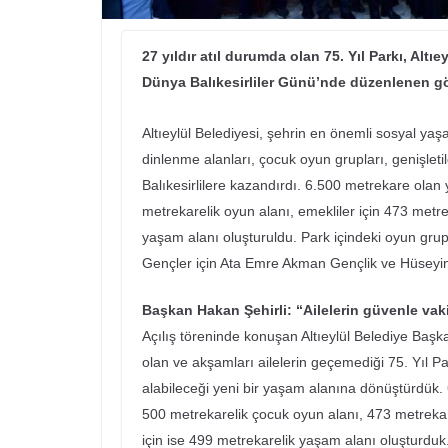
27 yıldır atıl durumda olan 75. Yıl Parkı, Alt
Dünya Balıkesirliler Günü’nde düzenlenen gö
Altıeylül Belediyesi, şehrin en önemli sosyal yaş
dinlenme alanları, çocuk oyun grupları, genişletil
Balıkesirlilere kazandırdı. 6.500 metrekare olan 
metrekarelik oyun alanı, emekliler için 473 metr
yaşam alanı oluşturuldu. Park içindeki oyun grup
Gençler için Ata Emre Akman Gençlik ve Hüseyin
Başkan Hakan Şehirli: “Ailelerin güvenle vaki
Açılış töreninde konuşan Altıeylül Belediye Başkan
olan ve akşamları ailelerin geçemediği 75. Yıl P
alabileceği yeni bir yaşam alanına dönüştürdük.
500 metrekarelik çocuk oyun alanı, 473 metrekar
için ise 499 metrekarelik yaşam alanı oluşturduk. 