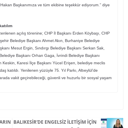
du. Hakan Başkanımıza ve tüm ekibine teşekkür ediyorum.” diye
katılım
enlenen açılış törenine; CHP İl Başkanı Erden Köybaşı, CHP
yükşehir Belediye Başkanı Ahmet Akın, Burhaniye Belediye
aşkanı Mesut Ergin, Sındırgı Belediye Başkanı Serkan Sak,
Belediye Başkanı Orhan Gaga, İvrindi Belediye Başkanı
 Keskin, Karesi İlçe Başkanı Yücel Erişen, belediye meclis
ş katıldı. Yenilenen yüzüyle 75. Yıl Parkı, Altıeylül’de
r arada vakit geçirebileceği, güvenli ve huzurlu bir sosyal yaşam
ARIN
BALIKESIR’DE ENGELSIZ İLETIŞIM İÇIN