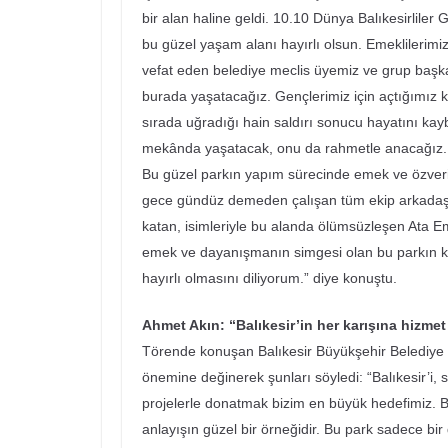
bir alan haline geldi. 10.10 Dünya Balıkesirliler
bu güzel yaşam alanı hayırlı olsun. Emeklilerim
vefat eden belediye meclis üyemiz ve grup başka
burada yaşatacağız. Gençlerimiz için açtığımız k
sırada uğradığı hain saldırı sonucu hayatını ka
mekânda yaşatacak, onu da rahmetle anacağız.
Bu güzel parkın yapım sürecinde emek ve özveri
gece gündüz demeden çalışan tüm ekip arkadaşl
katan, isimleriyle bu alanda ölümsüzleşen Ata E
emek ve dayanışmanın simgesi olan bu parkın k
hayırlı olmasını diliyorum.” diye konuştu.
Ahmet Akın: “Balıkesir’in her karışına hizmet
Törende konuşan Balıkesir Büyükşehir Belediye 
önemine değinerek şunları söyledi: “Balıkesir’i, 
projelerle donatmak bizim en büyük hedefimiz. Bug
anlayışın güzel bir örneğidir. Bu park sadece bi