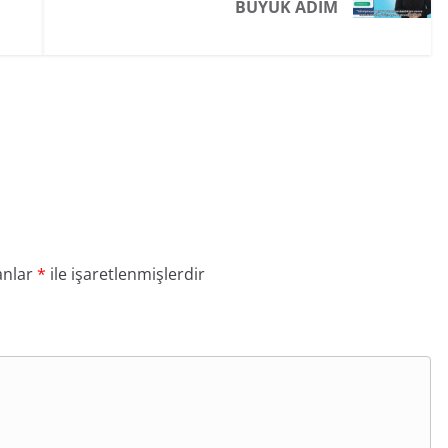
BÜYÜK ADIM
anlar
*
ile işaretlenmişlerdir