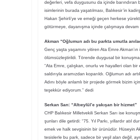
değerleri, vefa duygusunu da içinde barındıran
isimlerinin burada yaşatılması, Balıkesir’in kadi
Hakan Şehirli’ye ve emeği geçen herkese yürekte
götürmeye, dayanışma içinde çalışmaya devam 
Akman “Oğlumun adı bu parkta umutla anıla
Genç yaşta yaşamını yitiren Ata Emre Akman’ın is
ölümsüzleştirildi. Törende duygusal bir konuşm
“Ata Emre, çalışkan, onurlu ve hayalleri olan bir e
saldırıyla aramızdan koparıldı. Oğlumun adı art
Adını böyle anlamlı bir projede görmek bizim iç
teşekkür ediyorum.” dedi
Serkan Sarı: “Altıeylül’e yakışan bir hizmet”
CHP Balıkesir Milletvekili Serkan Sarı ise konu
şunları dile getirdi: “75. Yıl Parkı, yıllardır at
emek ve halk sevgisinin bir ürünüdür. Hüseyin 
tesislerle bu park, sadece bir yeşil alan değil,