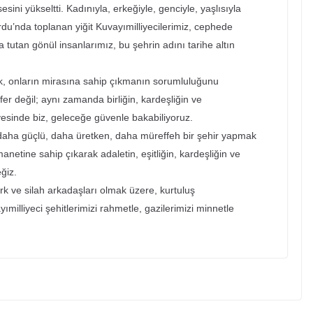
sini yükseltti. Kadınıyla, erkeğiyle, genciyle, yaşlısıyla
’nda toplanan yiğit Kuvayımilliyecilerimiz, cephede
a tutan gönül insanlarımız, bu şehrin adını tarihe altın
ak, onların mirasına sahip çıkmanın sorumluluğunu
fer değil; aynı zamanda birliğin, kardeşliğin ve
esinde biz, geleceğe güvenle bakabiliyoruz.
i daha güçlü, daha üretken, daha müreffeh bir şehir yapmak
netine sahip çıkarak adaletin, eşitliğin, kardeşliğin ve
ğiz.
k ve silah arkadaşları olmak üzere, kurtuluş
illiyeci şehitlerimizi rahmetle, gazilerimizi minnetle