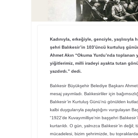
Kadınıyla, erkeğiyle, genciyle, yaşlısıyl
şehri Balıkesir’in 103’üncü kurtuluş gün
Ahmet Akın “Okuma Yurdu’nda toplanan yi
yiğitlerimiz, milli iradeyi ayakta tutan gönü
yazdırdı.” dedi.
Balıkesir Büyükşehir Belediye Başkanı Ahmet A
mesaj yayımladı. Balıkesirliler için bağımsız
Balıkesir’in Kurtuluş Günü’nü gönülden kutla
kalbi duygularıyla paylaştığını vurgulayan B
“1922’de Kuvayımilliye’nin başşehri Balıkesir’
kurtarıldı. O gün, yalnızca Balıkesir’in değil
mücadelesi, bizim şehrimizde, bu topraklarda f