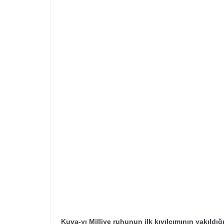
Kuva-yı Milliye ruhunun ilk kıvılcımının yakıldığ