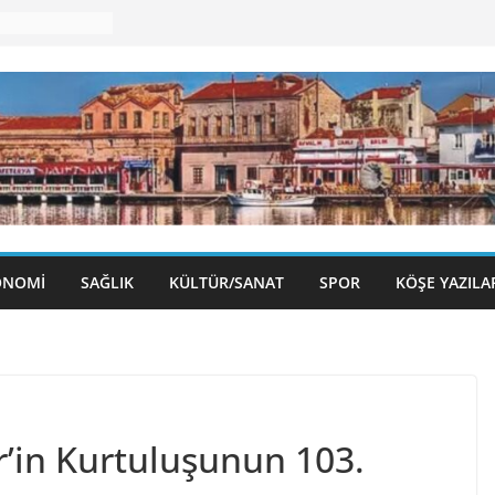
izmete Açıldı
ü Sergisi
olu Gece
eni Binasına
Öncesi
ONOMI
SAĞLIK
KÜLTÜR/SANAT
SPOR
KÖŞE YAZILA
r’in Kurtuluşunun 103.