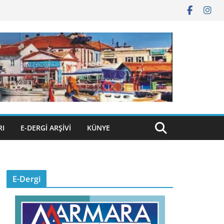
RI
E-DERGI ARŞIVI
KÜNYE
E-Dergi