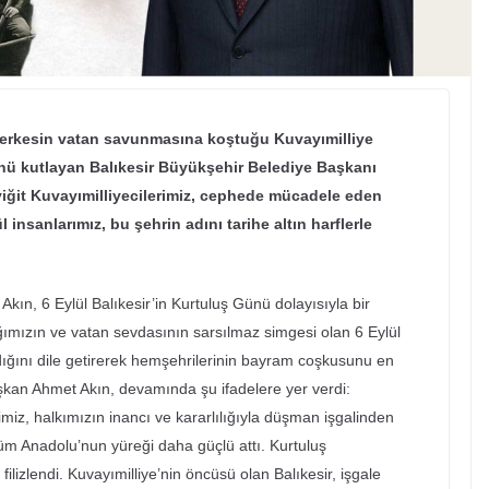
a herkesin vatan savunmasına koştuğu Kuvayımilliye
ünü kutlayan Balıkesir Büyükşehir Belediye Başkanı
ğit Kuvayımilliyecilerimiz, cephede mücadele eden
l insanlarımız, bu şehrin adını tarihe altın harflerle
kın, 6 Eylül Balıkesir’in Kurtuluş Günü dolayısıyla bir
lığımızın ve vatan sevdasının sarsılmaz simgesi olan 6 Eylül
dığını dile getirerek hemşehrilerinin bayram coşkusunu en
aşkan Ahmet Akın, devamında şu ifadelere yer verdi:
imiz, halkımızın inancı ve kararlılığıyla düşman işgalinden
; tüm Anadolu’nun yüreği daha güçlü attı. Kurtuluş
ilizlendi. Kuvayımilliye’nin öncüsü olan Balıkesir, işgale