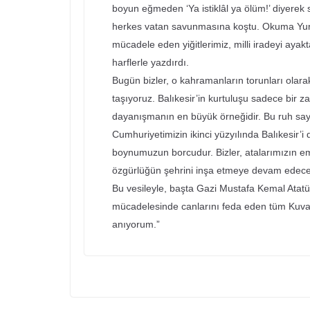
boyun eğmeden ‘Ya istiklâl ya ölüm!’ diyerek se
herkes vatan savunmasına koştu. Okuma Yurdu
mücadele eden yiğitlerimiz, milli iradeyi ayakt
harflerle yazdırdı.
Bugün bizler, o kahramanların torunları olar
taşıyoruz. Balıkesir’in kurtuluşu sadece bir za
dayanışmanın en büyük örneğidir. Bu ruh say
Cumhuriyetimizin ikinci yüzyılında Balıkesir’
boynumuzun borcudur. Bizler, atalarımızın ema
özgürlüğün şehrini inşa etmeye devam edece
Bu vesileyle, başta Gazi Mustafa Kemal Atatür
mücadelesinde canlarını feda eden tüm Kuvayım
anıyorum.”