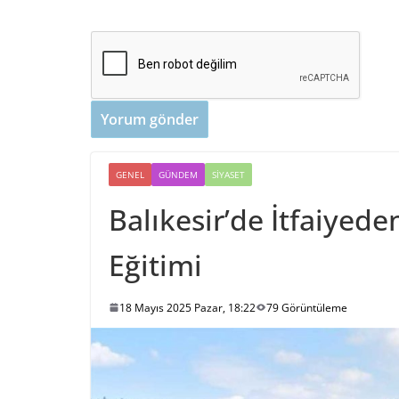
GENEL
GÜNDEM
SIYASET
Balıkesir’de İtfaiyed
Eğitimi
18 Mayıs 2025 Pazar, 18:22
79 Görüntüleme