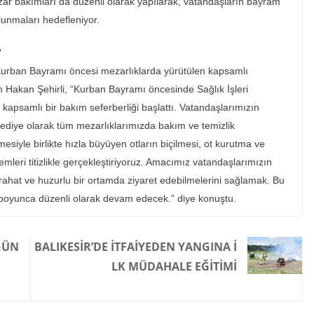
ar bakımları da düzenli olarak yapılarak, vatandaşların bayram
lunmaları hedefleniyor.
”
 Kurban Bayramı öncesi mezarlıklarda yürütülen kapsamlı
 Hakan Şehirli, “Kurban Bayramı öncesinde Sağlık İşleri
apsamlı bir bakım seferberliği başlattı. Vatandaşlarımızın
belediye olarak tüm mezarlıklarımızda bakım ve temizlik
esiyle birlikte hızla büyüyen otların biçilmesi, ot kurutma ve
emleri titizlikle gerçekleştiriyoruz. Amacımız vatandaşlarımızın
 rahat ve huzurlu bir ortamda ziyaret edebilmelerini sağlamak. Bu
 boyunca düzenli olarak devam edecek.” diye konuştu.
 GÜN
BALIKESIR’DE İTFAIYEDEN YANGINA İ
LK MÜDAHALE EĞITIMI