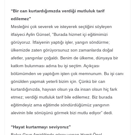
“Bir can kurtardığımızda verdiği mutluluk tarif
edilemez”
Mesleğini çok severek ve isteyerek seçtiğini söyleyen
itfaiyeci Aylin Günsel, “Burada hizmet içi eğitimimizi
görüyoruz. İtfaiyenin yaptığı işler, yangın söndürme;
ülkemizde zaten görüyorsunuz son zamanlarda doğal
afetler, yangınlar çoğaldı. Benim de ülkeme, dünyaya bir
katkım bulunması adına bu işi seçtim. Açıkçası
bölümümden ve yaptığım işten çok memnunum. Bu işi canı
gönülden yapmak yeterli bizim için. Çünkü bir can
kurtardığınızda, hayvan olsun ya da insan olsun hiç fark
etmez; verdiği mutluluk tarif bile edilemez. Biz burada
eğitimdeyiz ama eğitimde söndürdüğümüz yangının
alevinin bile sönüşünü görmek bizi mutlu ediyor” dedi.
“Hayat kurtarmayı seviyoruz”
Balya Grup Amirliğinde görev yapan Hamit Önel,