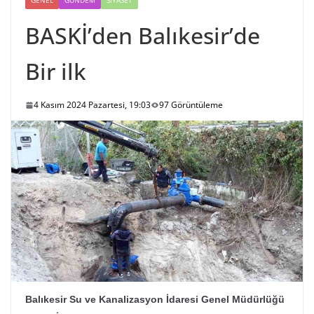
GENEL
GÜNDEM
SIYASET
BASKİ’den Balıkesir’de
Bir ilk
4 Kasım 2024 Pazartesi, 19:03
97 Görüntüleme
Balıkesir Su ve Kanalizasyon İdaresi Genel Müdürlüğü