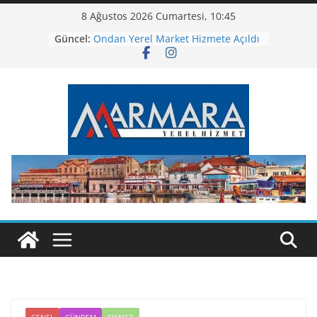
Skip
8 Ağustos 2026 Cumartesi, 10:45
to
Güncel:
Ondan Yerel Market Hizmete Açıldı
content
BASAF’ta Kadınlar Günü Sergisi
Altıeylül’de Tiyatro Dolu Gece
Bandırma Ortaokulu Yeni Binasına
Kavuştu
Altıeylül’den Bayram Öncesi
Temizlik Seferberliği