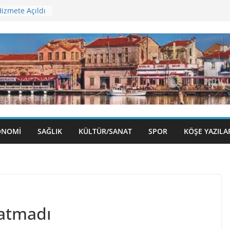
izmete Açıldı
ü Sergisi
olu Gece
eni Binasına
Öncesi
ONOMI
SAĞLIK
KÜLTÜR/SANAT
SPOR
KÖŞE YAZILA
ratmadı