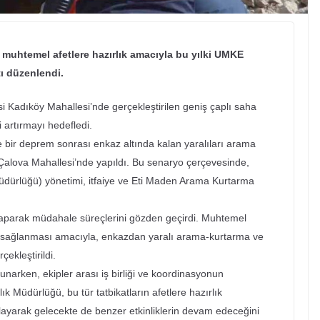
 muhtemel afetlere hazırlık amacıyla bu yılki UMKE
tı düzenlendi.
si Kadıköy Mahallesi’nde gerçekleştirilen geniş çaplı saha
i artırmayı hedefledi.
 bir deprem sonrası enkaz altında kalan yaralıları arama
 Çalova Mahallesi’nde yapıldı. Bu senaryo çerçevesinde,
üdürlüğü) yönetimi, itfaiye ve Eti Maden Arama Kurtarma
 yaparak müdahale süreçlerini gözden geçirdi. Muhtemel
n sağlanması amacıyla, enkazdan yaralı arama-kurtarma ve
çekleştirildi.
sunarken, ekipler arası iş birliği ve koordinasyonun
lık Müdürlüğü, bu tür tatbikatların afetlere hazırlık
ayarak gelecekte de benzer etkinliklerin devam edeceğini