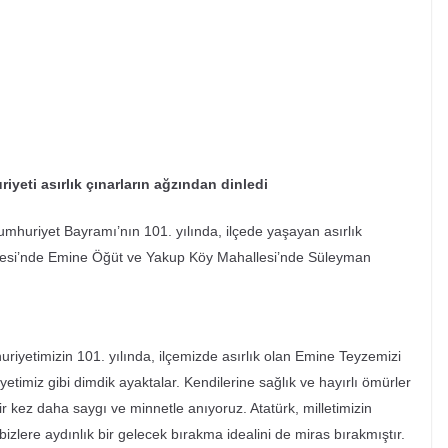
iyeti asırlık çınarların ağzından dinledi
umhuriyet Bayramı’nın 101. yılında, ilçede yaşayan asırlık
allesi’nde Emine Öğüt ve Yakup Köy Mahallesi’nde Süleyman
riyetimizin 101. yılında, ilçemizde asırlık olan Emine Teyzemizi
timiz gibi dimdik ayaktalar. Kendilerine sağlık ve hayırlı ömürler
r kez daha saygı ve minnetle anıyoruz. Atatürk, milletimizin
zlere aydınlık bir gelecek bırakma idealini de miras bırakmıştır.