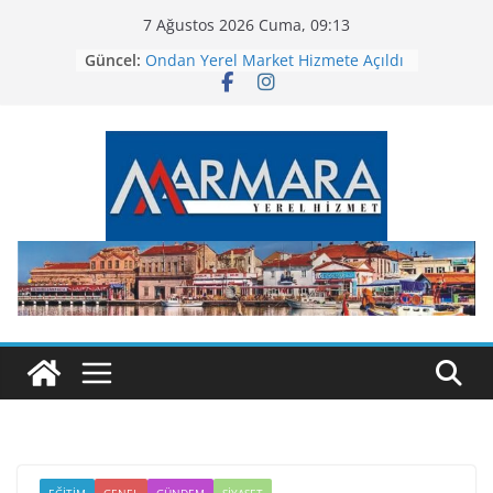
Skip
7 Ağustos 2026 Cuma, 09:13
to
Güncel:
Ondan Yerel Market Hizmete Açıldı
content
BASAF’ta Kadınlar Günü Sergisi
Altıeylül’de Tiyatro Dolu Gece
Bandırma Ortaokulu Yeni Binasına
Kavuştu
Altıeylül’den Bayram Öncesi
Temizlik Seferberliği