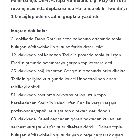
Fenerbahçe, UEFA Avrupa Konferans Ligi Play-off Turu
rövanş maçında deplasmanda Hollanda ekibi Twente’yi
1-0 mağlup ederek adını gruplara yazdırdı.
Maçtan dakikalar
2. dakikada Daan Rots’un ceza sahasına ortasında topla
buluşan Wolfswinkel’in şutu az farkla dışarı çıktı.
12. dakikada sol kanattan Tadic’in pasında topla buluşan
Fred’in şutunda savunmaya çarpan top kornere gitti.
35. dakikada sağ kanattan Cengiz’in ortasında arka direkte
Tadic’in gelişine vuruşunda kaleci Unnerstall son anda
tehlikeyi önledi.
51. dakikada savunma arkasına atılan uzun topa
hareketlenen Stejin’in kaleci İrfan Can ile karşı karşıya
pozisyonda yaptığı vuruşta top direkten geri döndü.
63. dakikada Kaleyi cepheden gören noktadan kullanılan
serbest vuruşta Vlap’ın şutu direkten döndü. Dönen topla
buluşan Wolfswinkel’in şutu da yan direğe çarparak dışarı