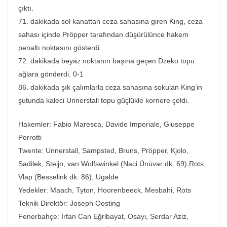
çıktı.
71. dakikada sol kanattan ceza sahasına giren King, ceza
sahası içinde Pröpper tarafından düşürülünce hakem
penaltı noktasını gösterdi.
72. dakikada beyaz noktanın başına geçen Dzeko topu
ağlara gönderdi. 0-1
86. dakikada şık çalımlarla ceza sahasına sokulan King’in
şutunda kaleci Unnerstall topu güçlükle kornere çeldi.
Hakemler: Fabio Maresca, Davide Imperiale, Giuseppe
Perrotti
Twente: Unnerstall, Sampsted, Bruns, Pröpper, Kjolo,
Sadilek, Steijn, van Wolfswinkel (Naci Ünüvar dk. 69),Rots,
Vlap (Besselink dk. 86), Ugalde
Yedekler: Maach, Tyton, Hoorenbeeck, Mesbahi, Rots
Teknik Direktör: Joseph Oosting
Fenerbahçe: İrfan Can Eğribayat, Osayi, Serdar Aziz,